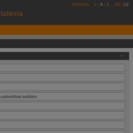
A
Palīdzība
|
A
|
EN
|
LV
A
sistēma
a pašvaldības iestādēm