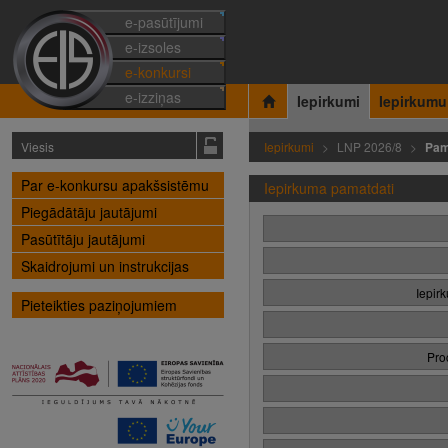
e-pasūtījumi
e-izsoles
e-konkursi
e-izziņas
Iepirkumi
Iepirkumu
Viesis
Iepirkumi
LNP 2026/8
Pam
Par e-konkursu apakšsistēmu
Iepirkuma pamatdati
Piegādātāju jautājumi
Pasūtītāju jautājumi
Skaidrojumi un instrukcijas
Iepir
Pieteikties paziņojumiem
Pro