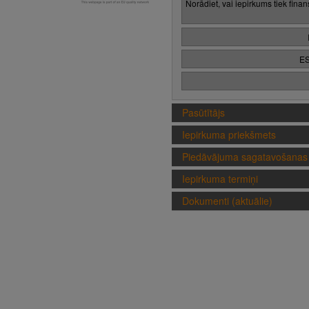
Norādiet, vai iepirkums tiek fina
ES
Pasūtītājs
Iepirkuma priekšmets
Piedāvājuma sagatavošanas 
Iepirkuma termiņi
Dokumenti (aktuālie)