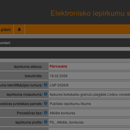
Elektronisko iepirkumu 
 plāni
atdati
Pārtraukts
Iepirkuma statuss:
Izsludināts:
18.02.2026
kuma identifikācijas numurs:
LNP 2026/8
Iepirkuma nosaukums:
Apkures kokskaidu granulu piegāde Līvānu novad
cedūras juridiskais pamats:
Publisko iepirkumu likums
Procedūras tips:
Atklāts konkurss
Iepirkuma profils:
PIL_Atklāts_konkurss