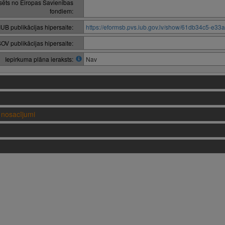
nsēts no Eiropas Savienības
fondiem:
IUB publikācijas hipersaite:
https://eformsb.pvs.iub.gov.lv/show/61db34c5-e
OV publikācijas hipersaite:
Iepirkuma plāna ieraksts:
Nav
nosacījumi