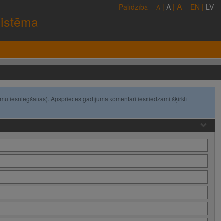
A
Palīdzība
|
A
|
EN
|
LV
A
sistēma
umu iesniegšanas). Apspriedes gadījumā komentāri iesniedzami šķirklī