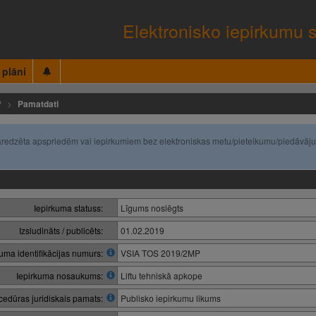
Elektronisko iepirkumu 
 plāni
P
Pamatdati
(paredzēta apspriedēm vai iepirkumiem bez elektroniskas metu/pieteikumu/piedāvāj
Iepirkuma statuss:
Līgums noslēgts
Izsludināts / publicēts:
01.02.2019
kuma identifikācijas numurs:
VSIA TOS 2019/2MP
Iepirkuma nosaukums:
Liftu tehniskā apkope
cedūras juridiskais pamats:
Publisko iepirkumu likums