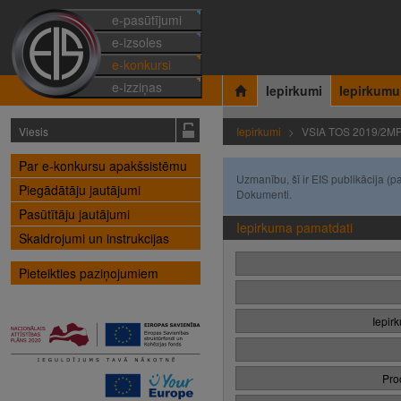
e-pasūtījumi
e-izsoles
e-konkursi
e-izziņas
Iepirkumi
Iepirkumu
Viesis
Iepirkumi
VSIA TOS 2019/2M
Par e-konkursu apakšsistēmu
Uzmanību, šī ir EIS publikācija 
Piegādātāju jautājumi
Dokumenti.
Pasūtītāju jautājumi
Iepirkuma pamatdati
Skaidrojumi un instrukcijas
Pieteikties paziņojumiem
Iepir
Pro