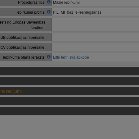
Procedūras tips:
Mazie iepirkumi
Iepirkuma profils:
PIL_MI_bez_e-iesniegšanas
nsēts no Eiropas Savienības
fondiem:
IUB publikācijas hipersaite:
OV publikācijas hipersaite:
Iepirkuma plāna ieraksts:
Liftu tehniskā apkope
nosacījumi