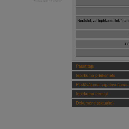
Norādiet, vai iepirkums tiek fina
ES
Pasūtītājs
Iepirkuma priekšmets
Piedāvājuma sagatavošanas 
Iepirkuma termiņi
Dokumenti (aktuālie)