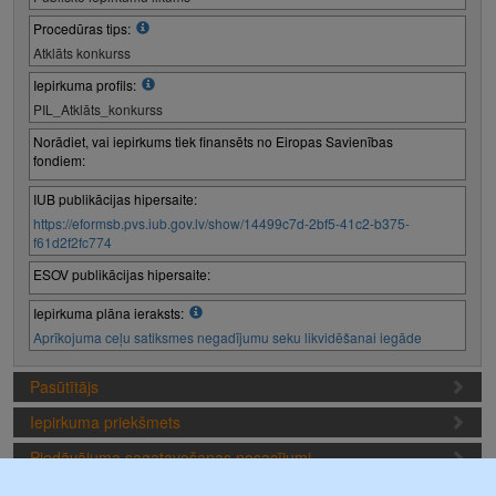
Procedūras tips:
Atklāts konkurss
Iepirkuma profils:
PIL_Atklāts_konkurss
Norādiet, vai iepirkums tiek finansēts no Eiropas Savienības
fondiem:
IUB publikācijas hipersaite:
https://eformsb.pvs.iub.gov.lv/show/14499c7d-2bf5-41c2-b375-
f61d2f2fc774
ESOV publikācijas hipersaite:
Iepirkuma plāna ieraksts:
Aprīkojuma ceļu satiksmes negadījumu seku likvidēšanai iegāde
Pasūtītājs
Iepirkuma priekšmets
Piedāvājuma sagatavošanas nosacījumi
Iepirkuma termiņi