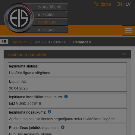
Palīdzība
EN
|
LV
e-pasūtījumi
e-izsoles
e-konkursi
e-izziņas
Iepirkumi
IeM VUGD 2026/16
Pamatdati
Iepirkuma pamatdati
Iepirkuma statuss:
Uzsākta līguma slēgšana
Izsludināts:
30.04.2026
Iepirkuma identifikācijas numurs:
IeM VUGD 2026/16
Iepirkuma nosaukums:
Aprīkojuma ceļu satiksmes negadījumu seku likvidēšanai iegāde
Procedūras juridiskais pamats:
Publisko iepirkumu likums