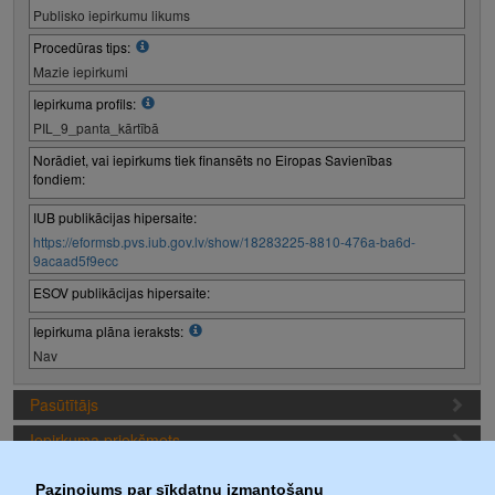
Publisko iepirkumu likums
Procedūras tips:
Mazie iepirkumi
Iepirkuma profils:
PIL_9_panta_kārtībā
Norādiet, vai iepirkums tiek finansēts no Eiropas Savienības
fondiem:
IUB publikācijas hipersaite:
https://eformsb.pvs.iub.gov.lv/show/18283225-8810-476a-ba6d-
9acaad5f9ecc
ESOV publikācijas hipersaite:
Iepirkuma plāna ieraksts:
Nav
Pasūtītājs
Iepirkuma priekšmets
Piedāvājuma sagatavošanas nosacījumi
Paziņojums par sīkdatņu izmantošanu