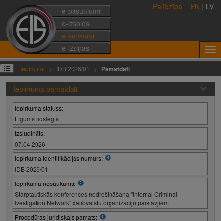
Palīdzība
EN
|
LV
e-pasūtījumi
e-izsoles
e-konkursi
e-izziņas
Iepirkumi
IDB 2026/01
Pamatdati
Iepirkuma pamatdati
Iepirkuma statuss:
Līgums noslēgts
Izsludināts:
07.04.2026
Iepirkuma identifikācijas numurs:
IDB 2026/01
Iepirkuma nosaukums:
Starptautiskās konferences nodrošināšana "Internal Criminal
Ivestigation Network" dalībvalstu organizāciju pārstāvjiem
Procedūras juridiskais pamats: