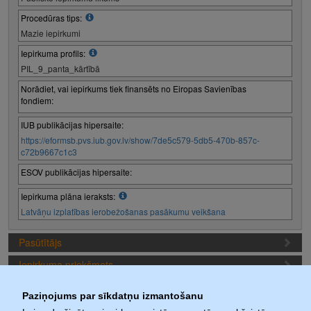
Procedūras tips:
Mazie iepirkumi
Iepirkuma profils:
PIL_9_panta_kārtībā
Norādiet, vai iepirkums tiek finansēts no Eiropas Savienības
fondiem:
IUB publikācijas hipersaite:
https://eformsb.pvs.iub.gov.lv/show/7de5c579-5db5-470b-857c-
c72b9667c1c3
ESOV publikācijas hipersaite:
Iepirkuma plāna ieraksts:
Latvāņu izplatības ierobežošanas pasākumu veikšana
Pasūtītājs
Iepirkuma priekšmets
Piedāvājuma sagatavošanas nosacījumi
Paziņojums par sīkdatņu izmantošanu
Iepirkuma termiņi