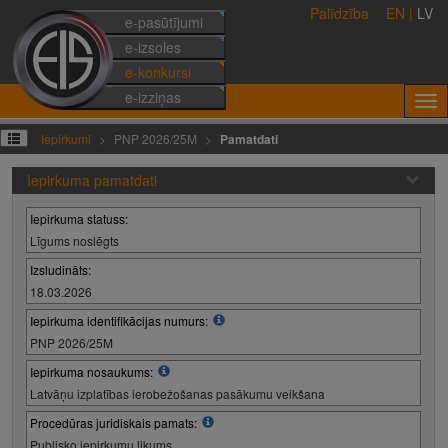
Palīdzība
EN
|
LV
e-pasūtījumi
e-izsoles
e-konkursi
e-izziņas
Iepirkumi
PNP 2026/25M
Pamatdati
Iepirkuma pamatdati
Iepirkuma statuss:
Līgums noslēgts
Izsludināts:
18.03.2026
Iepirkuma identifikācijas numurs:
PNP 2026/25M
Iepirkuma nosaukums:
Latvāņu izplatības ierobežošanas pasākumu veikšana
Procedūras juridiskais pamats:
Publisko iepirkumu likums