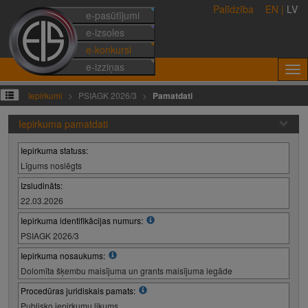
Palīdzība
EN
|
LV
e-pasūtījumi
e-izsoles
e-konkursi
e-izziņas
Iepirkumi
PSIAGK 2026/3
Pamatdati
Iepirkuma pamatdati
Iepirkuma statuss:
Līgums noslēgts
Izsludināts:
22.03.2026
Iepirkuma identifikācijas numurs:
PSIAGK 2026/3
Iepirkuma nosaukums:
Dolomīta šķembu maisījuma un grants maisījuma iegāde
Procedūras juridiskais pamats:
Publisko iepirkumu likums