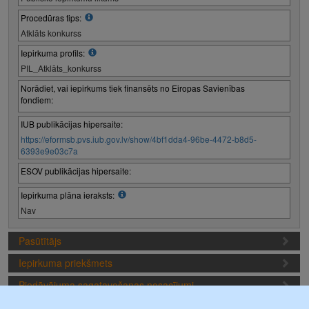
Procedūras tips:
Atklāts konkurss
Iepirkuma profils:
PIL_Atklāts_konkurss
Norādiet, vai iepirkums tiek finansēts no Eiropas Savienības
fondiem:
IUB publikācijas hipersaite:
https://eformsb.pvs.iub.gov.lv/show/4bf1dda4-96be-4472-b8d5-
6393e9e03c7a
ESOV publikācijas hipersaite:
Iepirkuma plāna ieraksts:
Nav
Pasūtītājs
Iepirkuma priekšmets
Piedāvājuma sagatavošanas nosacījumi
Iepirkuma termiņi