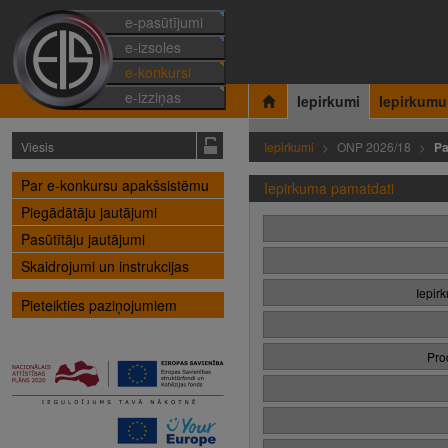
e-pasūtījumi
e-izsoles
e-konkursi
e-izziņas
Iepirkumi
Iepirkumu
Viesis
Iepirkumi
ONP 2026/18
Pa
Par e-konkursu apakšsistēmu
Iepirkuma pamatdati
Piegādātāju jautājumi
Pasūtītāju jautājumi
Skaidrojumi un instrukcijas
Iepir
Pieteikties paziņojumiem
Pro