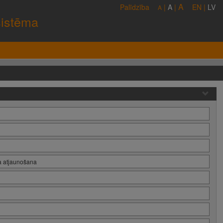
A
Palīdzība
|
A
|
EN
|
LV
A
sistēma
ta atjaunošana