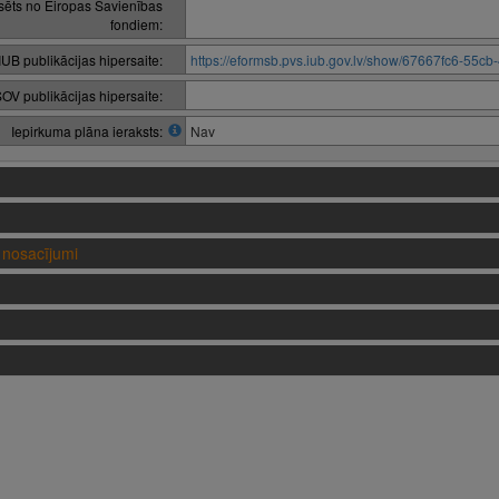
nsēts no Eiropas Savienības
fondiem:
IUB publikācijas hipersaite:
https://eformsb.pvs.iub.gov.lv/show/67667fc6-55
OV publikācijas hipersaite:
Iepirkuma plāna ieraksts:
Nav
nosacījumi