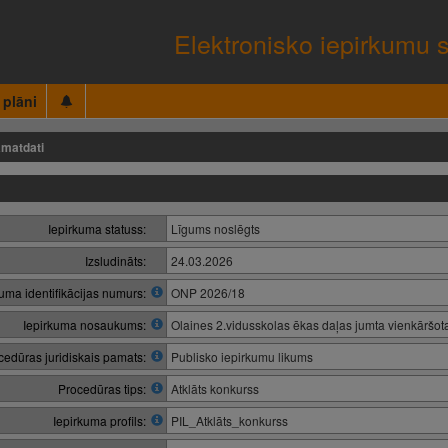
Elektronisko iepirkumu 
 plāni
matdati
Iepirkuma statuss:
Līgums noslēgts
Izsludināts:
24.03.2026
kuma identifikācijas numurs:
ONP 2026/18
Iepirkuma nosaukums:
Olaines 2.vidusskolas ēkas daļas jumta vienkāršo
cedūras juridiskais pamats:
Publisko iepirkumu likums
Procedūras tips:
Atklāts konkurss
Iepirkuma profils:
PIL_Atklāts_konkurss