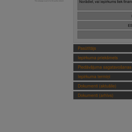
Norādiet, vai iepirkums tiek fina
ES
Pasūtītājs
Iepirkuma priekšmets
Piedāvājuma sagatavošanas 
Iepirkuma termiņi
Dokumenti (aktuālie)
Dokumenti (arhīvs)