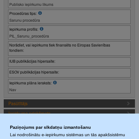
Publisko iepirkumu likums
Procedūras tips:
Sarunu procedūra
Iepirkuma profils:
PIL_Sarunu_procedūra
Norādiet, vai iepirkums tiek finansēts no Eiropas Savienības
fondiem:
IUB publikācijas hipersaite:
ESOV publikācijas hipersaite:
Iepirkuma plāna ieraksts:
Nav
Pasūtītājs
Iepirkuma priekšmets
Piedāvājuma sagatavošanas nosacījumi
Paziņojums par sīkdatņu izmantošanu
Iepirkuma termiņi (1. iepirkuma posms)
Lai nodrošinātu e-iepirkumu sistēmas un tās apakšsistēmu