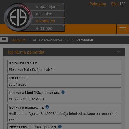
Palīdzība
EN
|
LV
e-pasūtījumi
e-izsoles
e-konkursi
e-izziņas
Iepirkumi
VRS 2026/23-02-ASOP
Pamatdati
Iepirkuma pamatdati
Iepirkuma statuss:
Pieteikumi/piedāvājumi atvērti
Izsludināts:
23.04.2026
Iepirkuma identifikācijas numurs:
VRS 2026/23-02-ASOP
Iepirkuma nosaukums:
Helikopteru “Agusta Bell206B” dzinēja tehniskā apkope un remonts (4
gadi)
Procedūras juridiskais pamats: