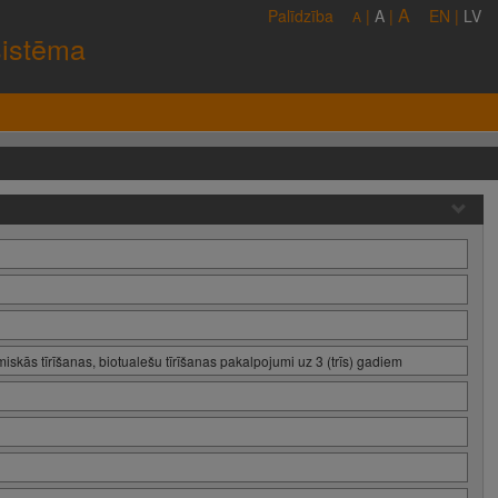
A
Palīdzība
|
A
|
EN
|
LV
A
sistēma
skās tīrīšanas, biotualešu tīrīšanas pakalpojumi uz 3 (trīs) gadiem