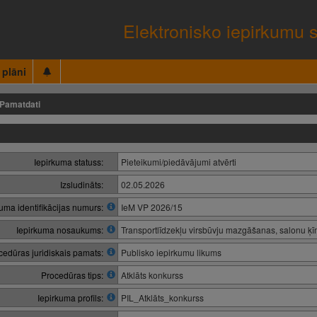
Elektronisko iepirkumu 
 plāni
Pamatdati
Iepirkuma statuss:
Pieteikumi/piedāvājumi atvērti
Izsludināts:
02.05.2026
kuma identifikācijas numurs:
IeM VP 2026/15
Iepirkuma nosaukums:
Transportlīdzekļu virsbūvju mazgāšanas, salonu ķīmi
cedūras juridiskais pamats:
Publisko iepirkumu likums
Procedūras tips:
Atklāts konkurss
Iepirkuma profils:
PIL_Atklāts_konkurss