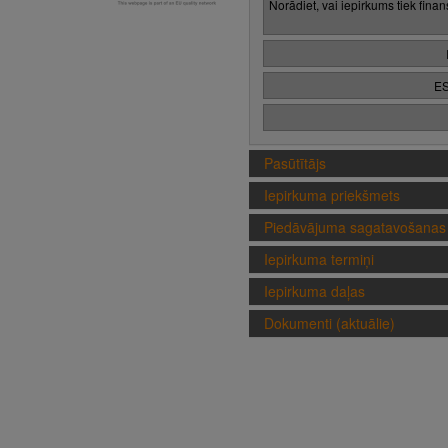
Norādiet, vai iepirkums tiek fina
ES
Pasūtītājs
Iepirkuma priekšmets
Piedāvājuma sagatavošanas 
Iepirkuma termiņi
Iepirkuma daļas
Dokumenti (aktuālie)