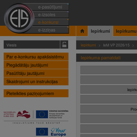
e-pasūtījumi
e-izsoles
e-konkursi
e-izziņas
Iepirkumi
Iepirkumu
Viesis
Iepirkumi
IeM VP 2026/15
Par e-konkursu apakšsistēmu
Iepirkuma pamatdati
Piegādātāju jautājumi
Pasūtītāju jautājumi
Skaidrojumi un instrukcijas
Iepir
Pieteikties paziņojumiem
Pro