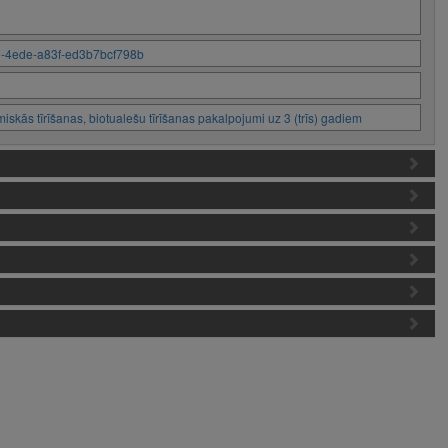
29-4ede-a83f-ed3b7bcf798b
skās tīrīšanas, biotualešu tīrīšanas pakalpojumi uz 3 (trīs) gadiem