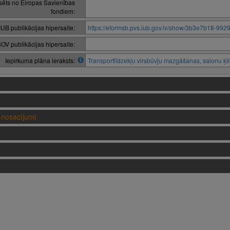
nsēts no Eiropas Savienības
fondiem:
IUB publikācijas hipersaite:
https://eformsb.pvs.iub.gov.lv/show/3b3e7b18-99
OV publikācijas hipersaite:
Iepirkuma plāna ieraksts:
Transportlīdzekļu virsbūvju mazgāšanas, salonu ķīmi
nosacījumi