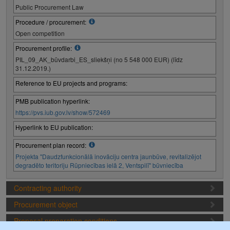
Public Procurement Law
Procedure / procurement:
Open competition
Procurement profile:
PIL_09_AK_būvdarbi_ES_sliekšņi (no 5 548 000 EUR) (līdz
31.12.2019.)
Reference to EU projects and programs:
PMB publication hyperlink:
https://pvs.iub.gov.lv/show/572469
Hyperlink to EU publication:
Procurement plan record:
Projekta "Daudzfunkcionālā inovāciju centra jaunbūve, revitalizējot
degradēto teritoriju Rūpniecības ielā 2, Ventspilī" būvniecība
Contracting authority
Procurement object
Proposal preparation conditions