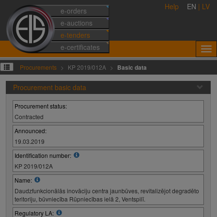
Help
EN
|
LV
e-orders
e-auctions
e-tenders
e-certificates
Procurements
KP 2019/012A
Basic data
Procurement basic data
Procurement status:
Contracted
Announced:
19.03.2019
Identification number:
KP 2019/012A
Name:
Daudzfunkcionālās inovāciju centra jaunbūves, revitalizējot degradēto
teritoriju, būvniecība Rūpniecības ielā 2, Ventspilī.
Regulatory LA: