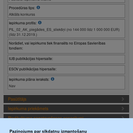
Procedūras tips:
Atklāts konkurss
Iepirkuma profils:
PIL_02_AK_piegādes_ES_sliekšņi (no 144 000 līdz 1 000 000 EUR)
(līdz 31.12.2019.)
Norādiet, vai iepirkums tiek finansēts no Eiropas Savienības
fondiem:
IUB publikācijas hipersaite:
ESOV publikācijas hipersaite:
Iepirkuma plāna ieraksts:
Nav
Pasūtītājs
Iepirkuma priekšmets
Piedāvājuma sagatavošanas nosacījumi
Iepirkuma termiņi
Paziņojums par sīkdatņu izmantošanu