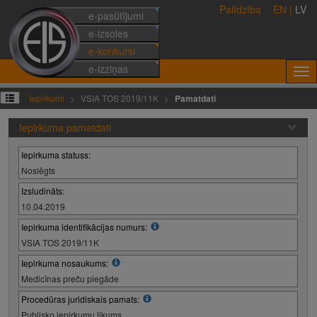
Palīdzība
EN
|
LV
e-pasūtījumi
e-izsoles
e-konkursi
e-izziņas
Iepirkumi
VSIA TOS 2019/11K
Pamatdati
Iepirkuma pamatdati
Iepirkuma statuss:
Noslēgts
Izsludināts:
10.04.2019
Iepirkuma identifikācijas numurs:
VSIA TOS 2019/11K
Iepirkuma nosaukums:
Medicīnas preču piegāde
Procedūras juridiskais pamats:
Publisko iepirkumu likums