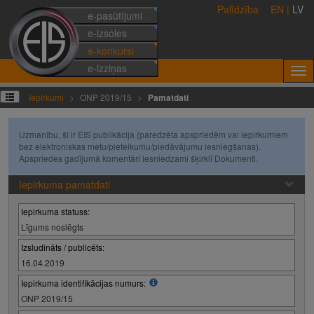
Palīdzība
EN
|
LV
e-pasūtījumi
e-izsoles
e-konkursi
e-izziņas
Iepirkumi
ONP 2019/15
Pamatdati
Uzmanību, šī ir EIS publikācija (paredzēta apspriedēm vai iepirkumiem
bez elektroniskas metu/pieteikumu/piedāvājumu iesniegšanas).
Apspriedes gadījumā komentāri iesniedzami šķirklī Dokumenti.
Iepirkuma pamatdati
Iepirkuma statuss:
Līgums noslēgts
Izsludināts / publicēts:
16.04.2019
Iepirkuma identifikācijas numurs:
ONP 2019/15