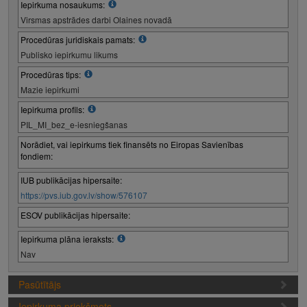
Iepirkuma nosaukums:
Virsmas apstrādes darbi Olaines novadā
Procedūras juridiskais pamats:
Publisko iepirkumu likums
Procedūras tips:
Mazie iepirkumi
Iepirkuma profils:
PIL_MI_bez_e-iesniegšanas
Norādiet, vai iepirkums tiek finansēts no Eiropas Savienības
fondiem:
IUB publikācijas hipersaite:
https://pvs.iub.gov.lv/show/576107
ESOV publikācijas hipersaite:
Iepirkuma plāna ieraksts:
Nav
Pasūtītājs
Iepirkuma priekšmets