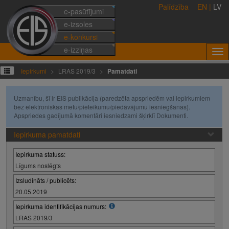
Palīdzība
EN
|
LV
e-pasūtījumi
e-izsoles
e-konkursi
e-izziņas
Iepirkumi
LRAS 2019/3
Pamatdati
Uzmanību, šī ir EIS publikācija (paredzēta apspriedēm vai iepirkumiem
bez elektroniskas metu/pieteikumu/piedāvājumu iesniegšanas).
Apspriedes gadījumā komentāri iesniedzami šķirklī Dokumenti.
Iepirkuma pamatdati
Iepirkuma statuss:
Līgums noslēgts
Izsludināts / publicēts:
20.05.2019
Iepirkuma identifikācijas numurs:
LRAS 2019/3