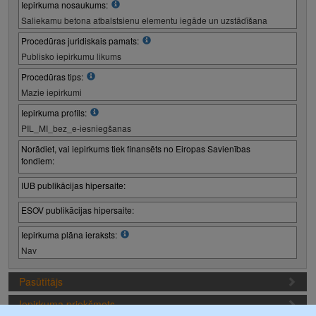
Iepirkuma nosaukums:
Saliekamu betona atbalstsienu elementu iegāde un uzstādīšana
Procedūras juridiskais pamats:
Publisko iepirkumu likums
Procedūras tips:
Mazie iepirkumi
Iepirkuma profils:
PIL_MI_bez_e-iesniegšanas
Norādiet, vai iepirkums tiek finansēts no Eiropas Savienības
fondiem:
IUB publikācijas hipersaite:
ESOV publikācijas hipersaite:
Iepirkuma plāna ieraksts:
Nav
Pasūtītājs
Iepirkuma priekšmets