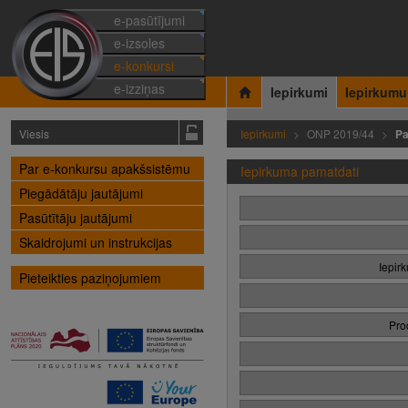
e-pasūtījumi
e-izsoles
e-konkursi
e-izziņas
Iepirkumi
Iepirkumu
Viesis
Iepirkumi
ONP 2019/44
Pa
Par e-konkursu apakšsistēmu
Iepirkuma pamatdati
Piegādātāju jautājumi
Pasūtītāju jautājumi
Skaidrojumi un instrukcijas
Iepir
Pieteikties paziņojumiem
Pro