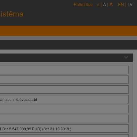
A
Palīdzība
|
A
|
EN
|
LV
A
sistēma
šanas un izbūves darbi
līdz 5 547 999,99 EUR) (līdz 31.12.2019.)