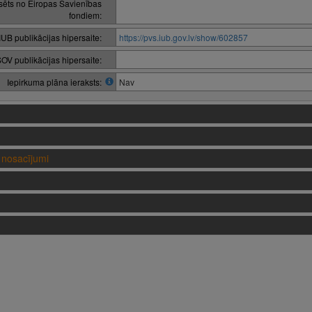
nsēts no Eiropas Savienības
fondiem:
IUB publikācijas hipersaite:
https://pvs.iub.gov.lv/show/602857
OV publikācijas hipersaite:
Iepirkuma plāna ieraksts:
Nav
nosacījumi