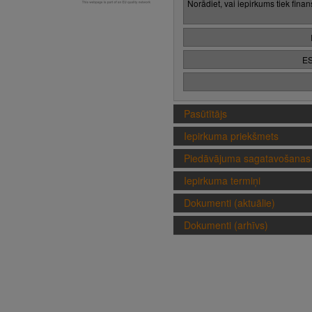
Norādiet, vai iepirkums tiek fina
ES
Pasūtītājs
Iepirkuma priekšmets
Piedāvājuma sagatavošanas 
Iepirkuma termiņi
Dokumenti (aktuālie)
Dokumenti (arhīvs)