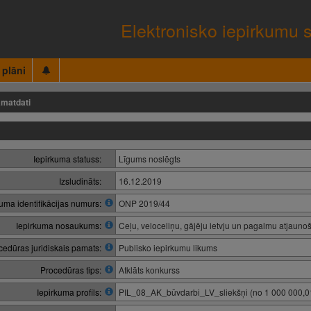
Elektronisko iepirkumu 
 plāni
matdati
Iepirkuma statuss:
Līgums noslēgts
Izsludināts:
16.12.2019
kuma identifikācijas numurs:
ONP 2019/44
Iepirkuma nosaukums:
Ceļu, veloceliņu, gājēju ietvju un pagalmu atjauno
cedūras juridiskais pamats:
Publisko iepirkumu likums
Procedūras tips:
Atklāts konkurss
Iepirkuma profils:
PIL_08_AK_būvdarbi_LV_sliekšņi (no 1 000 000,01 