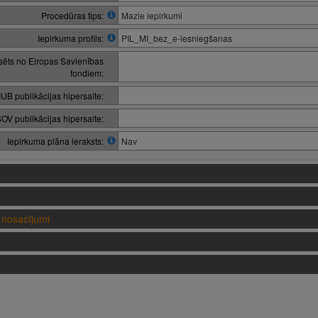
Procedūras tips:
Mazie iepirkumi
Iepirkuma profils:
PIL_MI_bez_e-iesniegšanas
nsēts no Eiropas Savienības
fondiem:
IUB publikācijas hipersaite:
OV publikācijas hipersaite:
Iepirkuma plāna ieraksts:
Nav
nosacījumi