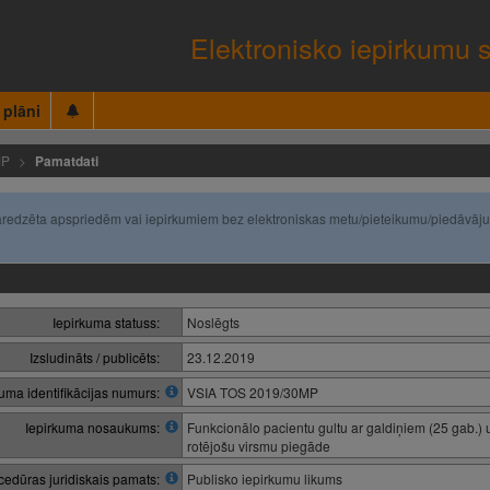
Elektronisko iepirkumu 
 plāni
MP
Pamatdati
(paredzēta apspriedēm vai iepirkumiem bez elektroniskas metu/pieteikumu/piedāvāj
Iepirkuma statuss:
Noslēgts
Izsludināts / publicēts:
23.12.2019
kuma identifikācijas numurs:
VSIA TOS 2019/30MP
Iepirkuma nosaukums:
Funkcionālo pacientu gultu ar galdiņiem (25 gab.)
rotējošu virsmu piegāde
cedūras juridiskais pamats:
Publisko iepirkumu likums