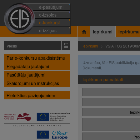
e-pasūtījumi
e-izsoles
e-konkursi
e-izziņas
Iepirkumi
Iepirkumu
Viesis
Iepirkumi
VSIA TOS 2019/30
Par e-konkursu apakšsistēmu
Uzmanību, šī ir EIS publikācija 
Piegādātāju jautājumi
Dokumenti.
Pasūtītāju jautājumi
Iepirkuma pamatdati
Skaidrojumi un instrukcijas
Pieteikties paziņojumiem
Iepir
Pro