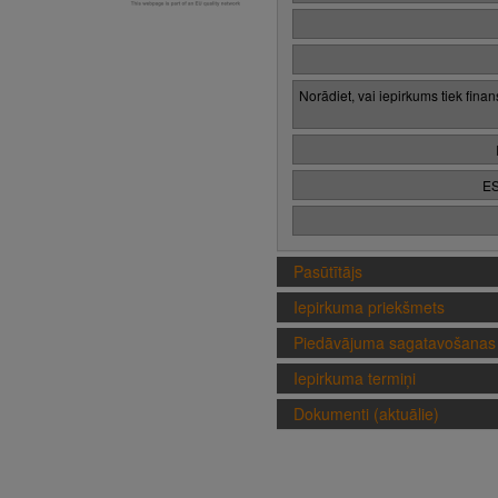
Norādiet, vai iepirkums tiek fina
ES
Pasūtītājs
Iepirkuma priekšmets
Piedāvājuma sagatavošanas 
Iepirkuma termiņi
Dokumenti (aktuālie)