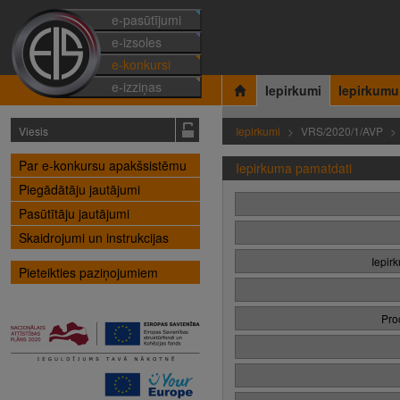
e-pasūtījumi
e-izsoles
e-konkursi
e-izziņas
Iepirkumi
Iepirkumu
Viesis
Iepirkumi
VRS/2020/1/AVP
Par e-konkursu apakšsistēmu
Iepirkuma pamatdati
Piegādātāju jautājumi
Pasūtītāju jautājumi
Skaidrojumi un instrukcijas
Iepir
Pieteikties paziņojumiem
Pro