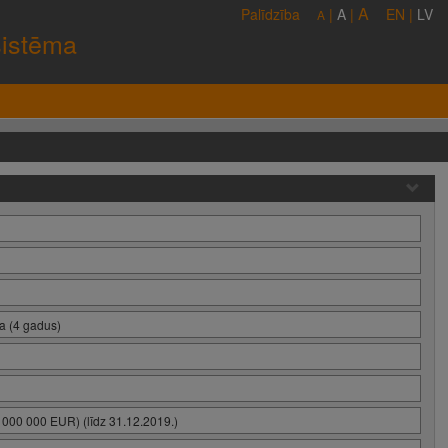
A
Palīdzība
|
A
|
EN
|
LV
A
sistēma
na (4 gadus)
 000 000 EUR) (līdz 31.12.2019.)