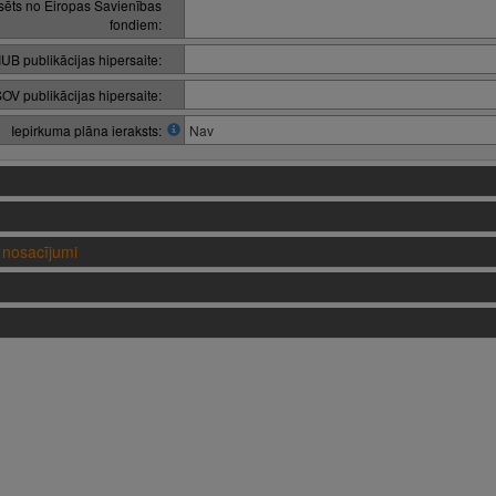
nsēts no Eiropas Savienības
fondiem:
IUB publikācijas hipersaite:
OV publikācijas hipersaite:
Iepirkuma plāna ieraksts:
Nav
nosacījumi