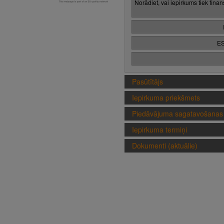
Norādiet, vai iepirkums tiek fina
ES
Pasūtītājs
Iepirkuma priekšmets
Piedāvājuma sagatavošanas 
Iepirkuma termiņi
Dokumenti (aktuālie)