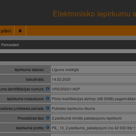
Elektronisko iepirkumu 
 plāni
Pamatdati
Iepirkuma statuss:
Līgums noslēgts
Izsludināts:
14.02.2020
kuma identifikācijas numurs:
VRS/2020/1/AVP
Iepirkuma nosaukums:
Pilotu kvalifikācijas atzīmju (AB 206B) pagarināša
cedūras juridiskais pamats:
Publisko iepirkumu likums
Procedūras tips:
2.pielikumā minēto pakalpojumu iepirkumi
Iepirkuma profils:
PIL_13_2.pielikums_pakalpojumi (no 42 000 līdz 1