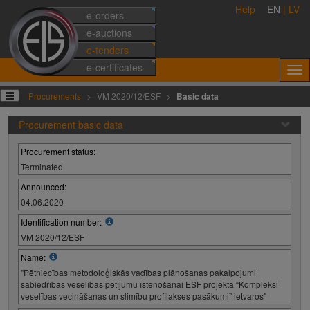
Help
EN
|
LV
e-orders
e-auctions
e-tenders
e-certificates
Procurements
VM 2020/12/ESF
Basic data
Procurement basic data
Procurement status:
Terminated
Announced:
04.06.2020
Identification number:
VM 2020/12/ESF
Name:
"Pētniecības metodoloģiskās vadības plānošanas pakalpojumi
sabiedrības veselības pētījumu īstenošanai ESF projekta “Kompleksi
veselības vecināšanas un slimību profilakses pasākumi” ietvaros"