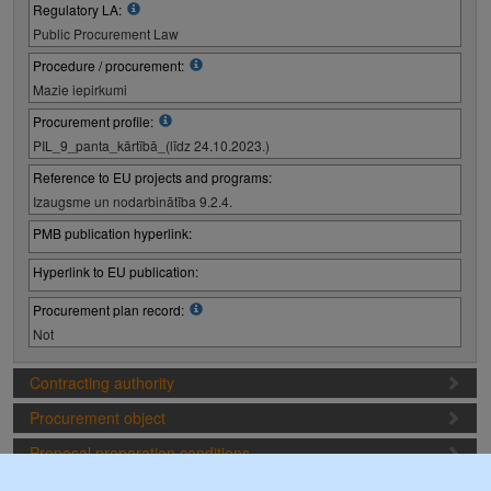
Regulatory LA:
Public Procurement Law
Procedure / procurement:
Mazie iepirkumi
Procurement profile:
PIL_9_panta_kārtībā_(līdz 24.10.2023.)
Reference to EU projects and programs:
Izaugsme un nodarbinātība 9.2.4.
PMB publication hyperlink:
Hyperlink to EU publication:
Procurement plan record:
Not
Contracting authority
Procurement object
Proposal preparation conditions
Procurement deadlines