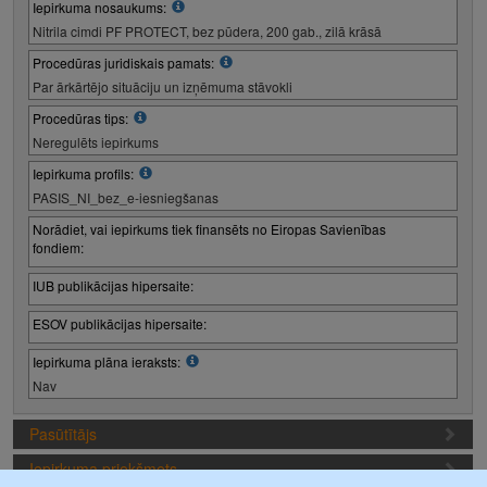
Iepirkuma nosaukums:
Nitrila cimdi PF PROTECT, bez pūdera, 200 gab., zilā krāsā
Procedūras juridiskais pamats:
Par ārkārtējo situāciju un izņēmuma stāvokli
Procedūras tips:
Neregulēts iepirkums
Iepirkuma profils:
PASIS_NI_bez_e-iesniegšanas
Norādiet, vai iepirkums tiek finansēts no Eiropas Savienības
fondiem:
IUB publikācijas hipersaite:
ESOV publikācijas hipersaite:
Iepirkuma plāna ieraksts:
Nav
Pasūtītājs
Iepirkuma priekšmets