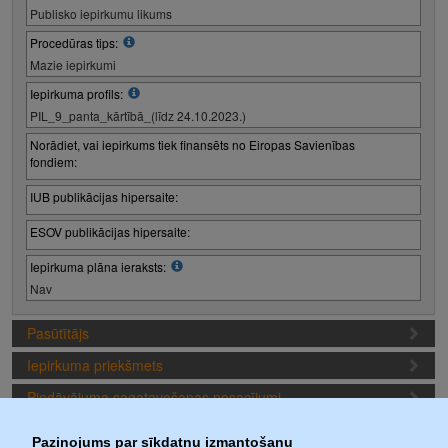
Publisko iepirkumu likums
Procedūras tips:
Mazie iepirkumi
Iepirkuma profils:
PIL_9_panta_kārtībā_(līdz 24.10.2023.)
Norādiet, vai iepirkums tiek finansēts no Eiropas Savienības
fondiem:
IUB publikācijas hipersaite:
ESOV publikācijas hipersaite:
Iepirkuma plāna ieraksts:
Nav
Pasūtītājs
Iepirkuma priekšmets
Piedāvājuma sagatavošanas nosacījumi
Iepirkuma termiņi
Paziņojums par sīkdatņu izmantošanu