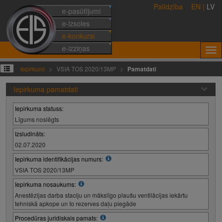
Palīdzība
EN
|
LV
e-pasūtījumi
e-izsoles
e-konkursi
e-izziņas
Iepirkumi
VSIA TOS 2020/13MP
Pamatdati
Iepirkuma pamatdati
Iepirkuma statuss:
Līgums noslēgts
Izsludināts:
02.07.2020
Iepirkuma identifikācijas numurs:
VSIA TOS 2020/13MP
Iepirkuma nosaukums:
Anestēzijas darba staciju un mākslīgo plaušu ventilācijas iekārtu
tehniskā apkope un to rezerves daļu piegāde
Procedūras juridiskais pamats: