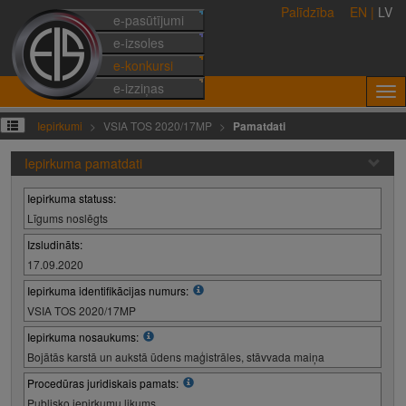
Palīdzība
EN
|
LV
e-pasūtījumi
e-izsoles
e-konkursi
e-izziņas
Iepirkumi
VSIA TOS 2020/17MP
Pamatdati
Iepirkuma pamatdati
Iepirkuma statuss:
Līgums noslēgts
Izsludināts:
17.09.2020
Iepirkuma identifikācijas numurs:
VSIA TOS 2020/17MP
Iepirkuma nosaukums:
Bojātās karstā un aukstā ūdens maģistrāles, stāvvada maiņa
Procedūras juridiskais pamats:
Publisko iepirkumu likums