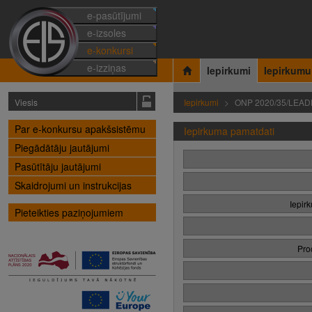
e-pasūtījumi
e-izsoles
e-konkursi
e-izziņas
Iepirkumi
Iepirkumu
Viesis
Iepirkumi
ONP 2020/35/LEA
Par e-konkursu apakšsistēmu
Iepirkuma pamatdati
Piegādātāju jautājumi
Pasūtītāju jautājumi
Skaidrojumi un instrukcijas
Iepir
Pieteikties paziņojumiem
Pro