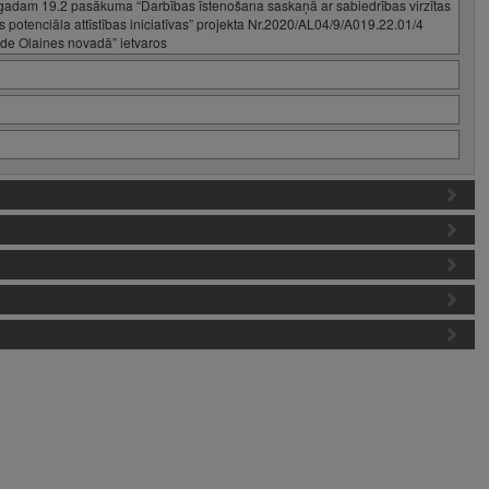
 gadam 19.2 pasākuma “Darbības īstenošana saskaņā ar sabiedrības virzītas
etas potenciāla attīstības iniciatīvas” projekta Nr.2020/AL04/9/A019.22.01/4
ide Olaines novadā” ietvaros