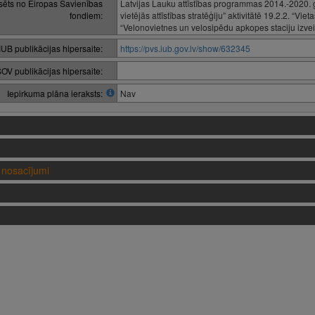
nsēts no Eiropas Savienības
Latvijas Lauku attīstības programmas 2014.-2020.
fondiem:
vietējās attīstības stratēģiju” aktivitātē 19.2.2. “Vi
“Velonovietnes un velosipēdu apkopes staciju izve
IUB publikācijas hipersaite:
https://pvs.iub.gov.lv/show/632345
OV publikācijas hipersaite:
Iepirkuma plāna ieraksts:
Nav
nosacījumi