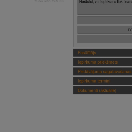
Norādiet, vai iepirkums tiek fina
ES
Pasūtītājs
Iepirkuma priekšmets
Piedāvājuma sagatavošanas 
Iepirkuma termiņi
Dokumenti (aktuālie)