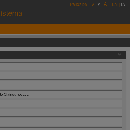
A
Palīdzība
|
A
|
EN
|
LV
A
sistēma
ide Olaines novadā