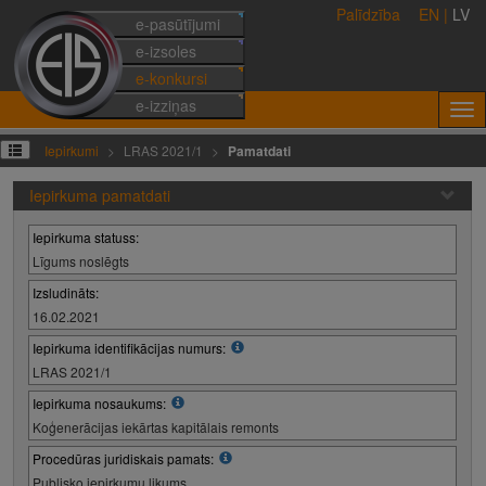
Palīdzība
EN
|
LV
e-pasūtījumi
e-izsoles
e-konkursi
e-izziņas
Iepirkumi
LRAS 2021/1
Pamatdati
Iepirkuma pamatdati
Iepirkuma statuss:
Līgums noslēgts
Izsludināts:
16.02.2021
Iepirkuma identifikācijas numurs:
LRAS 2021/1
Iepirkuma nosaukums:
Koģenerācijas iekārtas kapitālais remonts
Procedūras juridiskais pamats:
Publisko iepirkumu likums