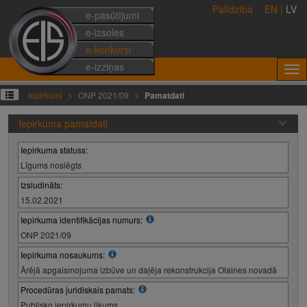
Palīdzība
EN
|
LV
e-pasūtījumi
e-izsoles
e-konkursi
e-izziņas
Iepirkumi
ONP 2021/09
Pamatdati
Iepirkuma pamatdati
Iepirkuma statuss:
Līgums noslēgts
Izsludināts:
15.02.2021
Iepirkuma identifikācijas numurs:
ONP 2021/09
Iepirkuma nosaukums:
Ārējā apgaismojuma izbūve un daļēja rekonstrukcija Olaines novadā
Procedūras juridiskais pamats:
Publisko iepirkumu likums