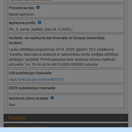
Procedūras tips:
Mazie iepirkumi
Iepirkuma profils:
PIL_9_panta_kārtībā_(līdz 24.10.2023.)
Norādiet, vai iepirkums tiek finansēts no Eiropas Savienības
fondiem:
Lauku attīstības programmas 2014.-2020. gadam 19.2. pasākuma
“Darbību īstenošana saskaņā ar sabiedrības virzītu vietējās attīstības
stratēģiju” projekta “Pirmā pasaules kara vēstures izziņas maršruta
pilnveide” (nr. 19-04-AL04-A019.2205-000005) ietvaros
IUB publikācijas hipersaite:
https://pvs.iub.gov.lv/show/663703
ESOV publikācijas hipersaite:
Iepirkuma plāna ieraksts:
Nav
Pasūtītājs
Iepirkuma priekšmets