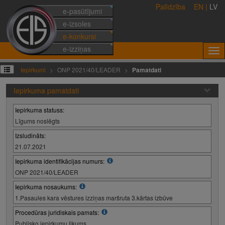
Palīdzība
EN
|
LV
e-pasūtījumi
e-izsoles
e-konkursi
e-izziņas
Iepirkumi
ONP 2021/40/LEADER
Pamatdati
Iepirkuma pamatdati
Iepirkuma statuss:
Līgums noslēgts
Izsludināts:
21.07.2021
Iepirkuma identifikācijas numurs:
ONP 2021/40/LEADER
Iepirkuma nosaukums:
1.Pasaules kara vēstures izziņas maršruta 3.kārtas izbūve
Procedūras juridiskais pamats:
Publisko iepirkumu likums