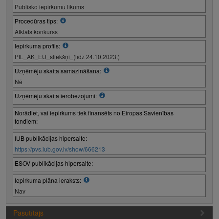
Publisko iepirkumu likums
Procedūras tips:
Atklāts konkurss
Iepirkuma profils:
PIL_AK_EU_sliekšņi_(līdz 24.10.2023.)
Uzņēmēju skaita samazināšana:
Nē
Uzņēmēju skaita ierobežojumi:
Norādiet, vai iepirkums tiek finansēts no Eiropas Savienības
fondiem:
IUB publikācijas hipersaite:
https://pvs.iub.gov.lv/show/666213
ESOV publikācijas hipersaite:
Iepirkuma plāna ieraksts:
Nav
Pasūtītājs