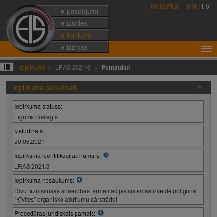
Palīdzība
EN
|
LV
e-pasūtījumi
e-izsoles
e-konkursi
e-izziņas
Iepirkumi
LRAS 2021/3
Pamatdati
Iepirkuma pamatdati
Iepirkuma statuss:
Līgums noslēgts
Izsludināts:
20.08.2021
Iepirkuma identifikācijas numurs:
LRAS 2021/3
Iepirkuma nosaukums:
Divu fāzu sausās anaerobās fermentācijas sistēmas izveide poligonā
“Ķīvītes” organisko atkritumu pārstrādei
Procedūras juridiskais pamats: