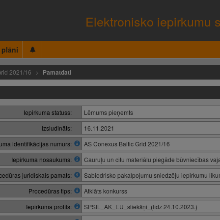
Elektronisko iepirkumu 
 plāni
rid 2021/16
Pamatdati
Iepirkuma statuss:
Lēmums pieņemts
Izsludināts:
16.11.2021
kuma identifikācijas numurs:
AS Conexus Baltic Grid 2021/16
Iepirkuma nosaukums:
Cauruļu un citu materiālu piegāde būvniecības vaja
cedūras juridiskais pamats:
Sabiedrisko pakalpojumu sniedzēju iepirkumu lik
Procedūras tips:
Atklāts konkurss
Iepirkuma profils:
SPSIL_AK_EU_sliekšņi_(līdz 24.10.2023.)