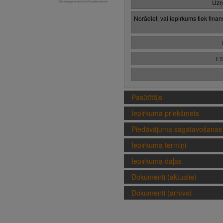
Uzņ
Norādiet, vai iepirkums tiek fina
ES
Pasūtītājs
Iepirkuma priekšmets
Piedāvājuma sagatavošanas 
Iepirkuma termiņi
Iepirkuma daļas
Dokumenti (aktuālie)
Dokumenti (arhīvs)