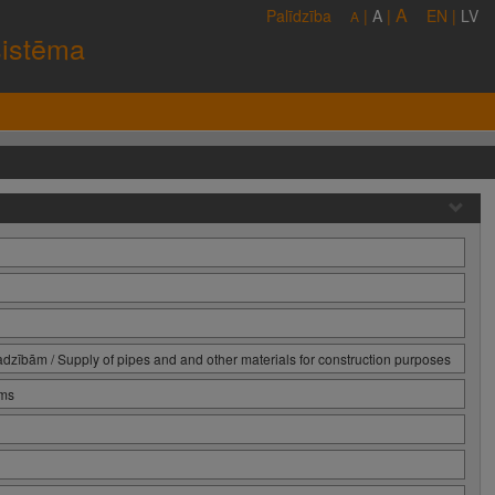
A
Palīdzība
|
A
|
EN
|
LV
A
sistēma
dzībām / Supply of pipes and and other materials for construction purposes
ums