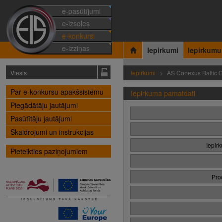
e-pasūtījumi
e-izsoles
e-konkursi
e-izziņas
Iepirkumi
Iepirkumu
Viesis
Iepirkumi
AS Conexus Baltic G
Par e-konkursu apakšsistēmu
Iepirkuma pamatdati
Piegādātāju jautājumi
Pasūtītāju jautājumi
Skaidrojumi un instrukcijas
Iepir
Pieteikties paziņojumiem
Pro