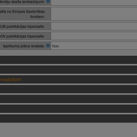
ēmēju skaita ierobežojumi:
nsēts no Eiropas Savienības
fondiem:
IUB publikācijas hipersaite:
OV publikācijas hipersaite:
Iepirkuma plāna ieraksts:
Nav
nosacījumi