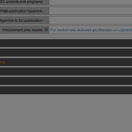
 EU projects and programs:
PMB publication hyperlink:
Hyperlink to EU publication:
Procurement plan record:
Par medicīniskā skābekļa gazifikācijas un uzglab
ons