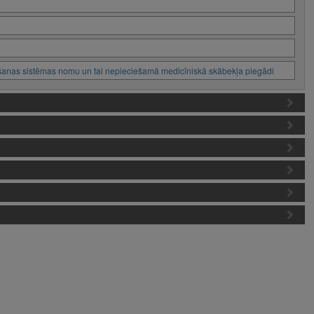
āšanas sistēmas nomu un tai nepieciešamā medicīniskā skābekļa piegādi