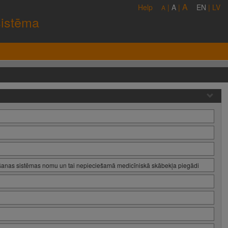
A
Help
|
A
|
EN
|
LV
A
sistēma
āšanas sistēmas nomu un tai nepieciešamā medicīniskā skābekļa piegādi