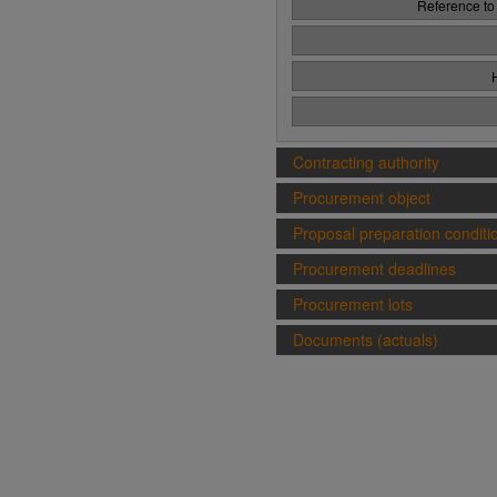
Reference to
Contracting authority
Procurement object
Proposal preparation conditi
Procurement deadlines
Procurement lots
Documents (actuals)