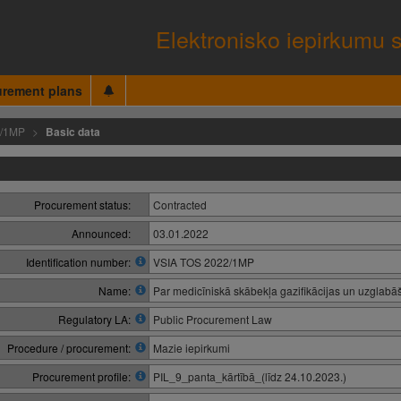
Elektronisko iepirkumu 
urement plans
2/1MP
Basic data
Procurement status:
Contracted
Announced:
03.01.2022
Identification number:
VSIA TOS 2022/1MP
Name:
Par medicīniskā skābekļa gazifikācijas un uzglab
Regulatory LA:
Public Procurement Law
Procedure / procurement:
Mazie iepirkumi
Procurement profile:
PIL_9_panta_kārtībā_(līdz 24.10.2023.)