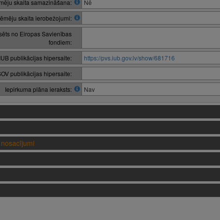
ēju skaita samazināšana:
Nē
ēmēju skaita ierobežojumi:
nsēts no Eiropas Savienības
fondiem:
IUB publikācijas hipersaite:
https://pvs.iub.gov.lv/show/681716
OV publikācijas hipersaite:
Iepirkuma plāna ieraksts:
Nav
nosacījumi