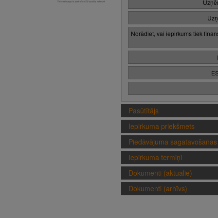
Uzņēm
Uzņ
Norādiet, vai iepirkums tiek fina
ES
Pasūtītājs
Iepirkuma priekšmets
Piedāvājuma sagatavošanas 
Iepirkuma termiņi
Dokumenti (aktuālie)
Dokumenti (arhīvs)