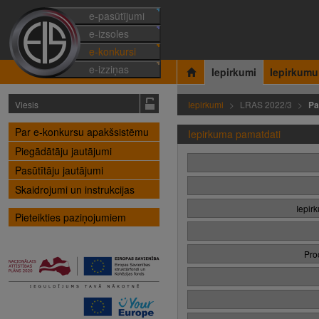
e-pasūtījumi
e-izsoles
e-konkursi
e-izziņas
Iepirkumi
Iepirkumu
Viesis
Iepirkumi
LRAS 2022/3
Pa
Par e-konkursu apakšsistēmu
Iepirkuma pamatdati
Piegādātāju jautājumi
Pasūtītāju jautājumi
Skaidrojumi un instrukcijas
Iepir
Pieteikties paziņojumiem
Pro