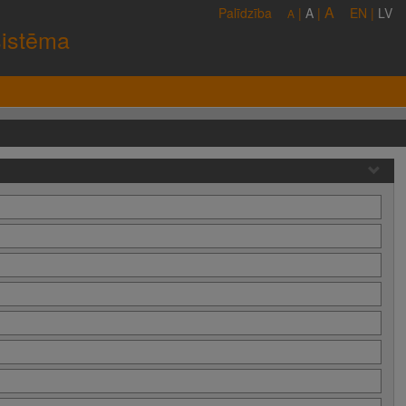
A
Palīdzība
|
A
|
EN
|
LV
A
sistēma