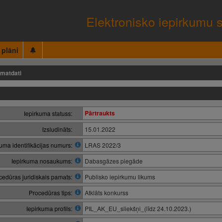
Elektronisko iepirkumu 
 plāni
matdati
Pārtraukts
Iepirkuma statuss:
Izsludināts:
15.01.2022
kuma identifikācijas numurs:
LRAS 2022/3
Iepirkuma nosaukums:
Dabasgāzes piegāde
cedūras juridiskais pamats:
Publisko iepirkumu likums
Procedūras tips:
Atklāts konkurss
Iepirkuma profils:
PIL_AK_EU_sliekšņi_(līdz 24.10.2023.)