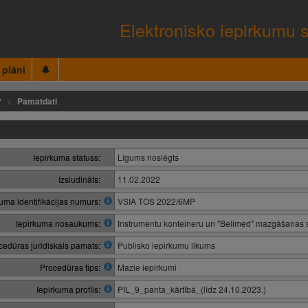
Elektronisko iepirkumu 
 plāni
P
Pamatdati
Iepirkuma statuss:
Līgums noslēgts
Izsludināts:
11.02.2022
kuma identifikācijas numurs:
VSIA TOS 2022/6MP
Iepirkuma nosaukums:
Instrumentu konteineru un "Belimed" mazgāšanas s
cedūras juridiskais pamats:
Publisko iepirkumu likums
Procedūras tips:
Mazie iepirkumi
Iepirkuma profils:
PIL_9_panta_kārtībā_(līdz 24.10.2023.)