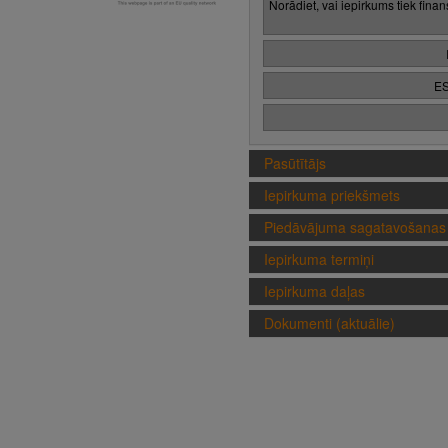
Norādiet, vai iepirkums tiek fina
ES
Pasūtītājs
Iepirkuma priekšmets
Piedāvājuma sagatavošanas 
Iepirkuma termiņi
Iepirkuma daļas
Dokumenti (aktuālie)