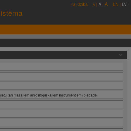
A
Palīdzība
|
A
|
EN
|
LV
A
sistēma
ietu (arī mazajiem artroskopiskajiem instrumentiem) piegāde