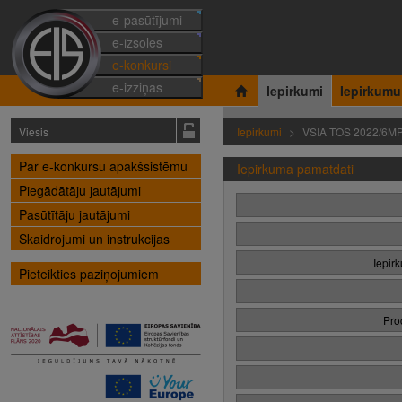
e-pasūtījumi
e-izsoles
e-konkursi
e-izziņas
Iepirkumi
Iepirkumu
Viesis
Iepirkumi
VSIA TOS 2022/6M
Par e-konkursu apakšsistēmu
Iepirkuma pamatdati
Piegādātāju jautājumi
Pasūtītāju jautājumi
Skaidrojumi un instrukcijas
Iepir
Pieteikties paziņojumiem
Pro