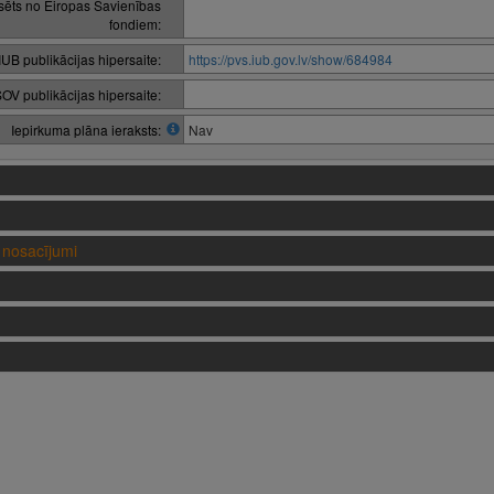
nsēts no Eiropas Savienības
fondiem:
IUB publikācijas hipersaite:
https://pvs.iub.gov.lv/show/684984
OV publikācijas hipersaite:
Iepirkuma plāna ieraksts:
Nav
nosacījumi