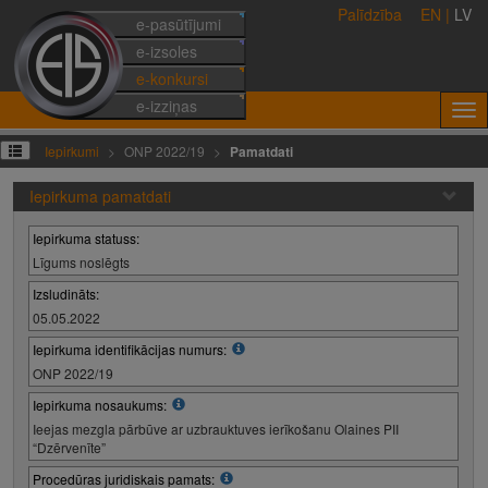
Palīdzība
EN
|
LV
e-pasūtījumi
e-izsoles
e-konkursi
e-izziņas
Iepirkumi
ONP 2022/19
Pamatdati
Iepirkuma pamatdati
Iepirkuma statuss:
Līgums noslēgts
Izsludināts:
05.05.2022
Iepirkuma identifikācijas numurs:
ONP 2022/19
Iepirkuma nosaukums:
Ieejas mezgla pārbūve ar uzbrauktuves ierīkošanu Olaines PII
“Dzērvenīte”
Procedūras juridiskais pamats: