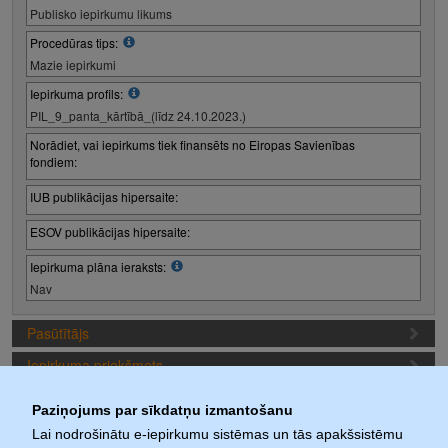
Publisko iepirkumu likums
Procedūras tips:
Mazie iepirkumi
Iepirkuma profils:
PIL_9_panta_kārtībā_(līdz 24.10.2023.)
Norādiet, vai iepirkums tiek finansēts no Eiropas Savienības
fondiem:
IUB publikācijas hipersaite:
ESOV publikācijas hipersaite:
Iepirkuma plāna ieraksts:
Nav
Pasūtītājs
Iepirkuma priekšmets
Piedāvājuma sagatavošanas nosacījumi
Paziņojums par sīkdatņu izmantošanu
Iepirkuma termiņi
Lai nodrošinātu e-iepirkumu sistēmas un tās apakšsistēmu