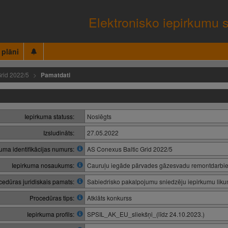
Elektronisko iepirkumu 
 plāni
rid 2022/5
Pamatdati
Iepirkuma statuss:
Noslēgts
Izsludināts:
27.05.2022
kuma identifikācijas numurs:
AS Conexus Baltic Grid 2022/5
Iepirkuma nosaukums:
Cauruļu iegāde pārvades gāzesvadu remontdarbiem /
cedūras juridiskais pamats:
Sabiedrisko pakalpojumu sniedzēju iepirkumu lik
Procedūras tips:
Atklāts konkurss
Iepirkuma profils:
SPSIL_AK_EU_sliekšņi_(līdz 24.10.2023.)