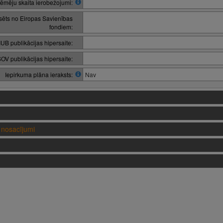
ēmēju skaita ierobežojumi:
nsēts no Eiropas Savienības
fondiem:
IUB publikācijas hipersaite:
OV publikācijas hipersaite:
Iepirkuma plāna ieraksts:
Nav
nosacījumi