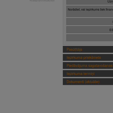
Uzņ
Norādiet, vai iepirkums tiek fina
ES
Pasūtītājs
Iepirkuma priekšmets
Piedāvājuma sagatavošanas 
Iepirkuma termiņi
Dokumenti (aktuālie)