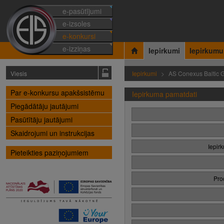
e-pasūtījumi
e-izsoles
e-konkursi
e-izziņas
Iepirkumi
Iepirkumu
Viesis
Iepirkumi
AS Conexus Baltic G
Par e-konkursu apakšsistēmu
Iepirkuma pamatdati
Piegādātāju jautājumi
Pasūtītāju jautājumi
Skaidrojumi un instrukcijas
Iepir
Pieteikties paziņojumiem
Pro