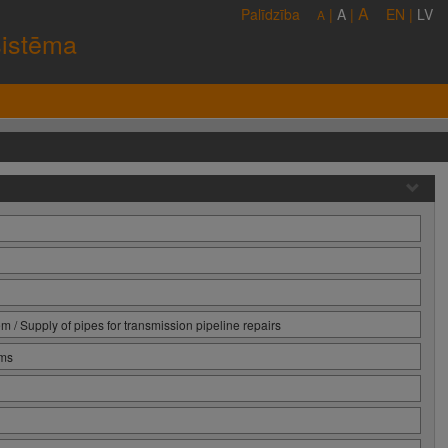
A
Palīdzība
|
A
|
EN
|
LV
A
sistēma
 Supply of pipes for transmission pipeline repairs
ums