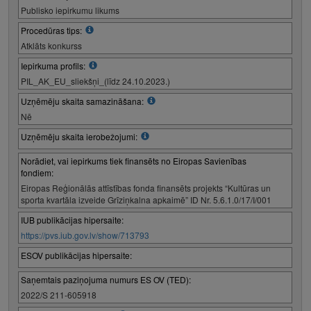
Publisko iepirkumu likums
Procedūras tips:
Atklāts konkurss
Iepirkuma profils:
PIL_AK_EU_sliekšņi_(līdz 24.10.2023.)
Uzņēmēju skaita samazināšana:
Nē
Uzņēmēju skaita ierobežojumi:
Norādiet, vai iepirkums tiek finansēts no Eiropas Savienības
fondiem:
Eiropas Reģionālās attīstības fonda finansēts projekts “Kultūras un
sporta kvartāla izveide Grīziņkalna apkaimē” ID Nr. 5.6.1.0/17/I/001
IUB publikācijas hipersaite:
https://pvs.iub.gov.lv/show/713793
ESOV publikācijas hipersaite:
Saņemtais paziņojuma numurs ES OV (TED):
2022/S 211-605918