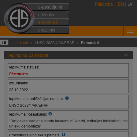
Palīdzība
EN
|
LV
e-pasūtījumi
e-izsoles
e-konkursi
e-izziņas
Iepirkumi
LNSC 2022/4/AK/ERAF
Pamatdati
Iepirkuma pamatdati
Iepirkuma statuss:
Pārtraukts
Izsludināts:
28.10.2022
Iepirkuma identifikācijas numurs:
LNSC 2022/4/AK/ERAF
Iepirkuma nosaukums:
"Daugavas stadiona sporta laukumu būvdarbi, teritorijas labiekārtojums
un ēku demontāža"
Procedūras juridiskais pamats: