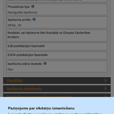
Procedūras tips:
Neregulēts iepirkums
Iepirkuma profils:
SPSIL_NI
Norādiet, vai iepirkums tiek finansēts no Eiropas Savienības
fondiem:
IUB publikācijas hipersaite:
ESOV publikācijas hipersaite:
Iepirkuma plāna ieraksts:
Nav
Pasūtītājs
Iepirkuma priekšmets
Piedāvājuma sagatavošanas nosacījumi
Iepirkuma termiņi (1. iepirkuma posms)
Paziņojums par sīkdatņu izmantošanu
Dokumenti (aktuālie)