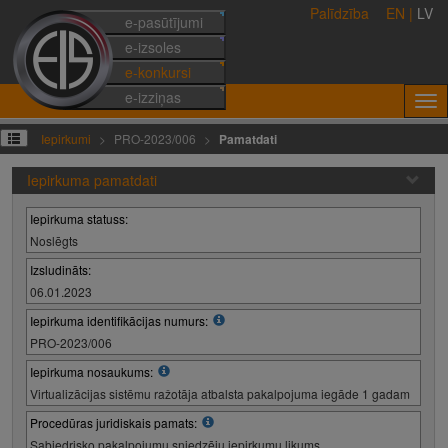
Palīdzība
EN
|
LV
e-pasūtījumi
e-izsoles
e-konkursi
e-izziņas
Iepirkumi
PRO-2023/006
Pamatdati
Iepirkuma pamatdati
Iepirkuma statuss:
Noslēgts
Izsludināts:
06.01.2023
Iepirkuma identifikācijas numurs:
PRO-2023/006
Iepirkuma nosaukums:
Virtualizācijas sistēmu ražotāja atbalsta pakalpojuma iegāde 1 gadam
Procedūras juridiskais pamats:
Sabiedrisko pakalpojumu sniedzēju iepirkumu likums