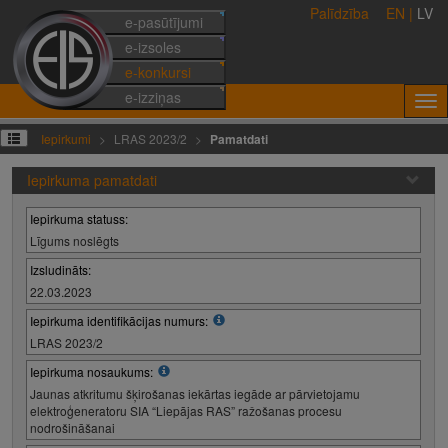
Palīdzība
EN
|
LV
e-pasūtījumi
e-izsoles
e-konkursi
e-izziņas
Iepirkumi
LRAS 2023/2
Pamatdati
Iepirkuma pamatdati
Iepirkuma statuss:
Līgums noslēgts
Izsludināts:
22.03.2023
Iepirkuma identifikācijas numurs:
LRAS 2023/2
Iepirkuma nosaukums:
Jaunas atkritumu šķirošanas iekārtas iegāde ar pārvietojamu
elektroģeneratoru SIA “Liepājas RAS” ražošanas procesu
nodrošināšanai