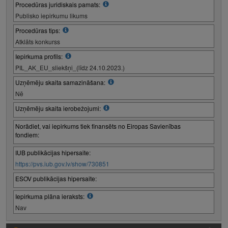
Procedūras juridiskais pamats:
Publisko iepirkumu likums
Procedūras tips:
Atklāts konkurss
Iepirkuma profils:
PIL_AK_EU_sliekšņi_(līdz 24.10.2023.)
Uzņēmēju skaita samazināšana:
Nē
Uzņēmēju skaita ierobežojumi:
Norādiet, vai iepirkums tiek finansēts no Eiropas Savienības
fondiem:
IUB publikācijas hipersaite:
https://pvs.iub.gov.lv/show/730851
ESOV publikācijas hipersaite:
Iepirkuma plāna ieraksts:
Nav