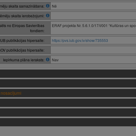
ēju skaita samazināšana:
Nē
ēmēju skaita ierobežojumi:
nsēts no Eiropas Savienības
ERAF projekta Nr. 5.6.1.0/17/I/001 “Kultūras un spo
fondiem:
IUB publikācijas hipersaite:
https://pvs.iub.gov.lv/show/735553
OV publikācijas hipersaite:
Iepirkuma plāna ieraksts:
Nav
nosacījumi