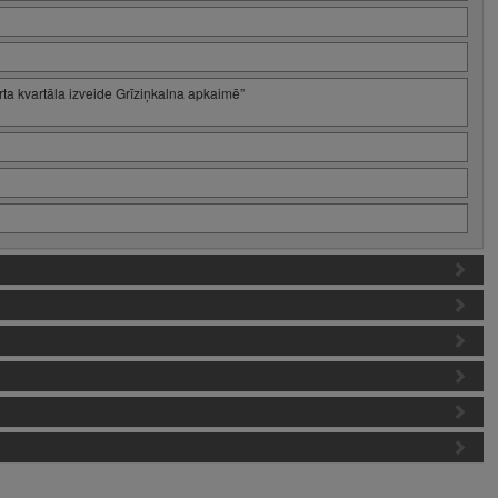
rta kvartāla izveide Grīziņkalna apkaimē”