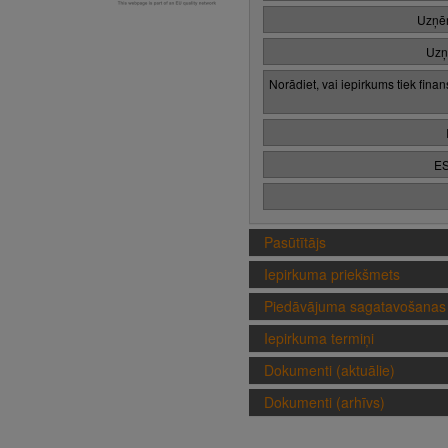
Uzņēm
Uzņ
Norādiet, vai iepirkums tiek fina
ES
Pasūtītājs
Iepirkuma priekšmets
Piedāvājuma sagatavošanas 
Iepirkuma termiņi
Dokumenti (aktuālie)
Dokumenti (arhīvs)