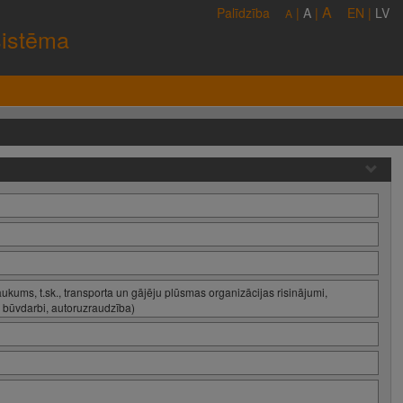
A
Palīdzība
|
A
|
EN
|
LV
A
sistēma
aukums, t.sk., transporta un gājēju plūsmas organizācijas risinājumi,
 būvdarbi, autoruzraudzība)