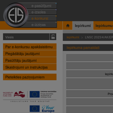
e-pasūtījumi
e-izsoles
e-konkursi
e-izziņas
Iepirkumi
Iepirkumu
Viesis
Iepirkumi
LNSC 2023/4/AK/E
Par e-konkursu apakšsistēmu
Iepirkuma pamatdati
Piegādātāju jautājumi
Pasūtītāju jautājumi
Skaidrojumi un instrukcijas
Iepir
Pieteikties paziņojumiem
Pro