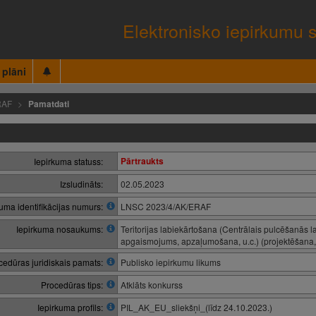
Elektronisko iepirkumu 
 plāni
RAF
Pamatdati
Pārtraukts
Iepirkuma statuss:
Izsludināts:
02.05.2023
kuma identifikācijas numurs:
LNSC 2023/4/AK/ERAF
Iepirkuma nosaukums:
Teritorijas labiekārtošana (Centrālais pulcēšanās l
apgaismojums, apzaļumošana, u.c.) (projektēšana,
cedūras juridiskais pamats:
Publisko iepirkumu likums
Procedūras tips:
Atklāts konkurss
Iepirkuma profils:
PIL_AK_EU_sliekšņi_(līdz 24.10.2023.)