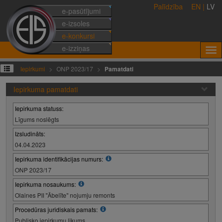
Palīdzība
EN
|
LV
e-pasūtījumi
e-izsoles
e-konkursi
e-izziņas
Iepirkumi
ONP 2023/17
Pamatdati
Iepirkuma pamatdati
Iepirkuma statuss:
Līgums noslēgts
Izsludināts:
04.04.2023
Iepirkuma identifikācijas numurs:
ONP 2023/17
Iepirkuma nosaukums:
Olaines PII "Ābelīte" nojumju remonts
Procedūras juridiskais pamats:
Publisko iepirkumu likums