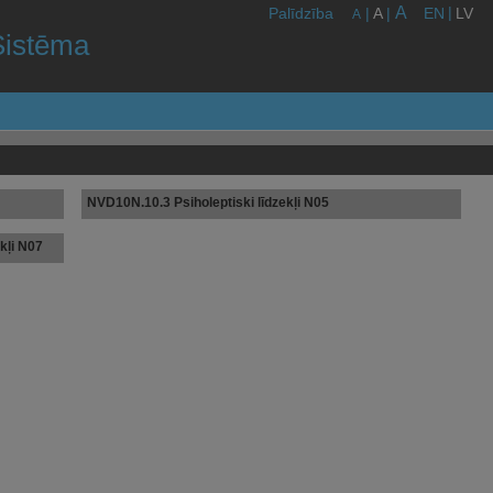
A
|
Palīdzība
|
A
|
EN
LV
A
Sistēma
NVD10N.10.3 Psiholeptiski līdzekļi N05
kļi N07