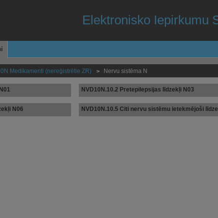
Elektronisko Iepirkumu 
i
N Medikamenti (nereģistrētie ZR)
Nervu sistēma N
>
 N01
NVD10N.10.2 Pretepilepsijas līdzekļi N03
zekļi N06
NVD10N.10.5 Citi nervu sistēmu ietekmējoši līdze