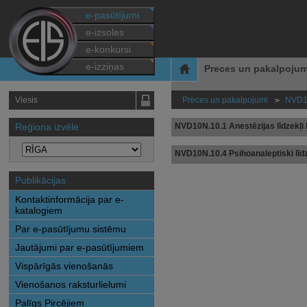
e-pasūtījumi
e-izsoles
e-konkursi
e-izziņas
Preces un pakalpojum
Viesis
Preces un pakalpojumi
NVD10
>
Reģiona izvēle
NVD10N.10.1 Anestēzijas līdzekļi
NVD10N.10.4 Psihoanaleptiski līd
Publikācijas
Kontaktinformācija par e-
katalogiem
Par e-pasūtījumu sistēmu
Jautājumi par e-pasūtījumiem
Vispārīgās vienošanās
Vienošanos raksturlielumi
Palīgs Pircējiem