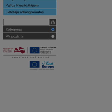
Palīgs Piegādātājiem
Lietotāju rokasgrāmatas
Kategorija
VV pozīcija