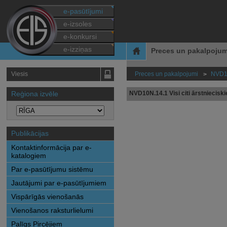
e-pasūtījumi
e-izsoles
e-konkursi
e-izziņas
Preces un pakalpojum
Viesis
Preces un pakalpojumi
NVD10
>
Reģiona izvēle
NVD10N.14.1 Visi citi ārstnieciskie
Publikācijas
Kontaktinformācija par e-
katalogiem
Par e-pasūtījumu sistēmu
Jautājumi par e-pasūtījumiem
Vispārīgās vienošanās
Vienošanos raksturlielumi
Palīgs Pircējiem