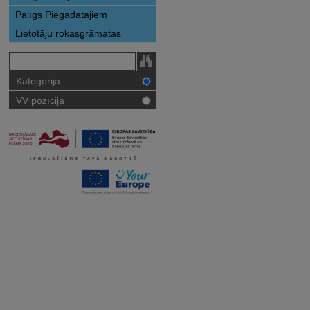
Palīgs Piegādātājiem
Lietotāju rokasgrāmatas
Kategorija
VV pozīcija