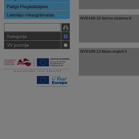
Palīgs Piegādātājiem
Lietotāju rokasgrāmatas
NVD10R.10 Nervu sistēma N
Kategorija
VV pozīcija
NVD10R.13 Maņu orgāni S