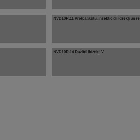
NVD10R.11 Pretparazītu, insekticīdi līdzekļi un re
NVD10R.14 Dažādi līdzekļi V