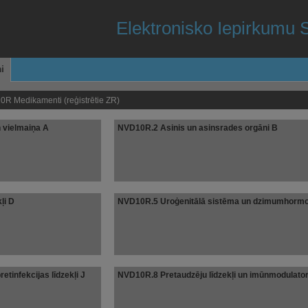
Elektronisko Iepirkumu 
i
R Medikamenti (reģistrētie ZR)
 vielmaiņa A
NVD10R.2 Asinis un asinsrades orgāni B
ļi D
NVD10R.5 Uroģenitālā sistēma un dzimumhormo
etinfekcijas līdzekļi J
NVD10R.8 Pretaudzēju līdzekļi un imūnmodulator