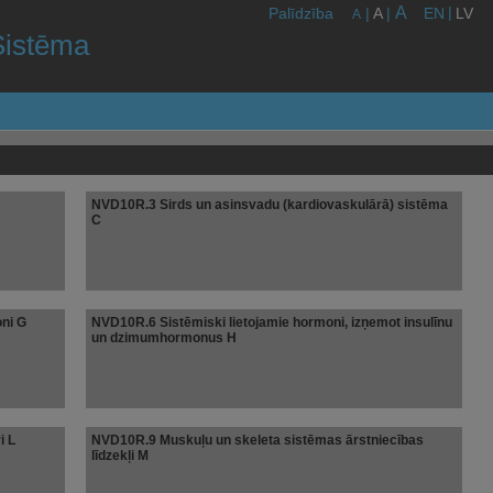
A
|
Palīdzība
|
A
|
EN
LV
A
Sistēma
NVD10R.3 Sirds un asinsvadu (kardiovaskulārā) sistēma
C
ni G
NVD10R.6 Sistēmiski lietojamie hormoni, izņemot insulīnu
un dzimumhormonus H
i L
NVD10R.9 Muskuļu un skeleta sistēmas ārstniecības
līdzekļi M