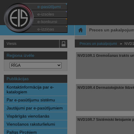
e-pasūtījumi
e-izsoles
e-konkursi
e-izziņas
Preces un pakalpojum
Viesis
Preces un pakalpojumi
NVD10
>
Reģiona izvēle
NVD10R.1 Gremošanas trakts un
Publikācijas
Kontaktinformācija par e-
NVD10R.4 Dermatoloģiskie līdzek
katalogiem
Par e-pasūtījumu sistēmu
Jautājumi par e-pasūtījumiem
Vispārīgās vienošanās
NVD10R.7 Sistēmiski lietojamie pr
Vienošanos raksturlielumi
Palīgs Pircējiem