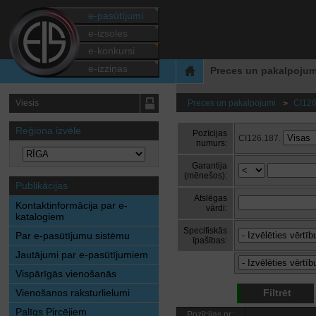
e-pasūtījumi
e-izsoles
e-konkursi
e-izziņas
Preces un pakalpojum
Viesis
Preces un pakalpojumi
CI126
>
Reģiona izvēle
Pozīcijas
CI126.187.
numurs:
Garantija
(mēnešos):
Publikācijas
Atslēgas
Kontaktinformācija par e-
vārdi:
katalogiem
Specifiskās
Par e-pasūtījumu sistēmu
īpašības:
Jautājumi par e-pasūtījumiem
Vispārīgās vienošanās
Vienošanos raksturlielumi
Filtrēt
Palīgs Pircējiem
Pozīcijas nr.: