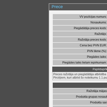
Prece
VV pozīcijas numurs:
Nosaukums:
Piegādātāja preces kods:
Ražotājs:
Ražotāja preces kods:
Cena bez PVN
EUR:
PVN likme (%):
Piegādes laiks:
Piegādes laiks lielam iepirkumam:
Papildaprī
Preces ražotāja un piegādātāja atbilstība
Pircējiem, kuri atbilst šo noteikumu 1.1.p
Ražotāja mājas
Produkta grupas nosa
Produktu sar