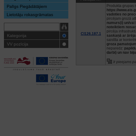
Produkta grupas
Palīgs Piegādātājiem
https://www.eis.g
Lietotāju rokasgrāmatas
vadoties no prec
pircējam grozā at
numurs(i) un/vai
noteiktiem nosa
pircēja infrastruktū
CI126.187.1
Kategorija
saskaņā ar ārēj
saistīta ar konkrē
VV pozīcija
groza pamatojuma
neparedz:
papild
darbi) un nav bij
Ir pieejams p