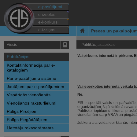
e-pasūtījumi
e-izsoles
e-konkursi
e-izziņas
Preces un pakalpojum
Viesis
Publikācijas apskate
Vai pirkums internetā ir pirkums E
Publikācijas
Kontaktinformācija par e-
katalogiem
Par e-pasūtījumu sistēmu
Jautājumi par e-pasūtījumiem
Vai iepērkoties interneta veikalā
Vispārīgās vienošanās
Nē.
EIS ir speciāli valsts un pašvaldīb
Vienošanos raksturlielumi
organizācijām, šajā sistēmā savas s
Publisko iepirkumu likuma prasīb
Palīgs Pircējiem
vienošanām starp VRAA un piegādāt
Palīgs Piegādātājiem
Jebkura cita veida iepirkšanās inte
Lietotāju rokasgrāmatas