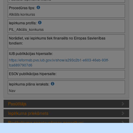
Procedūras tips:
Atklāts konkurss
Iepirkuma profils:
PIL_Atklāts_konkurss
Norādiet, vai iepirkums tiek finansēts no Eiropas Savienības
fondiem:
IUB publikācijas hipersaite:
https://eformsb.pvs.iub.gov.lv/show/a293c2b1-e603-46eb-93ff-
fca6897907d6
ESOV publikācijas hipersaite:
Iepirkuma plāna ieraksts:
Nav
Pasūtītājs
Iepirkuma priekšmets
Piedāvājuma sagatavošanas nosacījumi
Iepirkuma termiņi