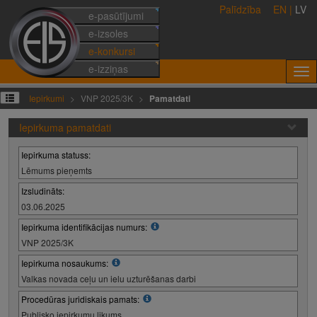
Palīdzība
EN
|
LV
e-pasūtījumi
e-izsoles
e-konkursi
e-izziņas
Iepirkumi
VNP 2025/3K
Pamatdati
Iepirkuma pamatdati
Iepirkuma statuss:
Lēmums pieņemts
Izsludināts:
03.06.2025
Iepirkuma identifikācijas numurs:
VNP 2025/3K
Iepirkuma nosaukums:
Valkas novada ceļu un ielu uzturēšanas darbi
Procedūras juridiskais pamats:
Publisko iepirkumu likums