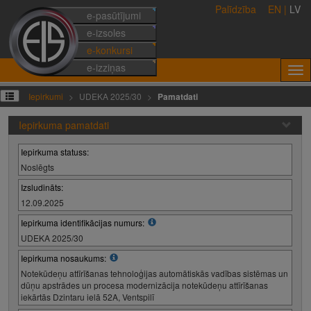
Palīdzība
EN
|
LV
e-pasūtījumi
e-izsoles
e-konkursi
e-izziņas
Iepirkumi
UDEKA 2025/30
Pamatdati
Iepirkuma pamatdati
Iepirkuma statuss:
Noslēgts
Izsludināts:
12.09.2025
Iepirkuma identifikācijas numurs:
UDEKA 2025/30
Iepirkuma nosaukums:
Notekūdeņu attīrīšanas tehnoloģijas automātiskās vadības sistēmas un
dūņu apstrādes un procesa modernizācija notekūdeņu attīrīšanas
iekārtās Dzintaru ielā 52A, Ventspilī