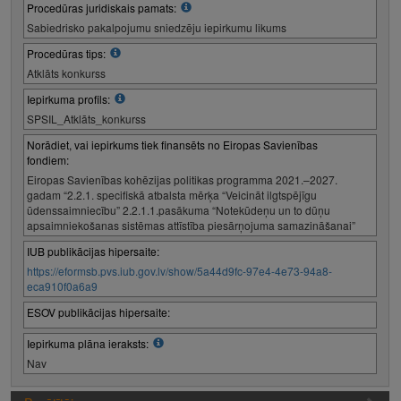
Procedūras juridiskais pamats:
Sabiedrisko pakalpojumu sniedzēju iepirkumu likums
Procedūras tips:
Atklāts konkurss
Iepirkuma profils:
SPSIL_Atklāts_konkurss
Norādiet, vai iepirkums tiek finansēts no Eiropas Savienības
fondiem:
Eiropas Savienības kohēzijas politikas programma 2021.–2027.
gadam “2.2.1. specifiskā atbalsta mērķa “Veicināt ilgtspējīgu
ūdenssaimniecību” 2.2.1.1.pasākuma “Notekūdeņu un to dūņu
apsaimniekošanas sistēmas attīstība piesārņojuma samazināšanai”
IUB publikācijas hipersaite:
https://eformsb.pvs.iub.gov.lv/show/5a44d9fc-97e4-4e73-94a8-
eca910f0a6a9
ESOV publikācijas hipersaite:
Iepirkuma plāna ieraksts:
Nav