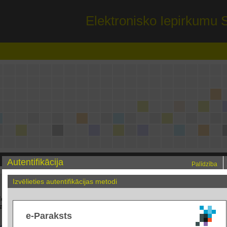
Elektronisko Iepirkumu 
Autentifikācija
Palīdzība
Groza apstiprināšanas termiņa
Moratorijs IK
Izvēlieties autentifikācijas metodi
pagarinājums
espējami
šanā par
e-Paraksts
27.07.2026
13.07.2026
Lasīt vairāk
Lasīt vairāk