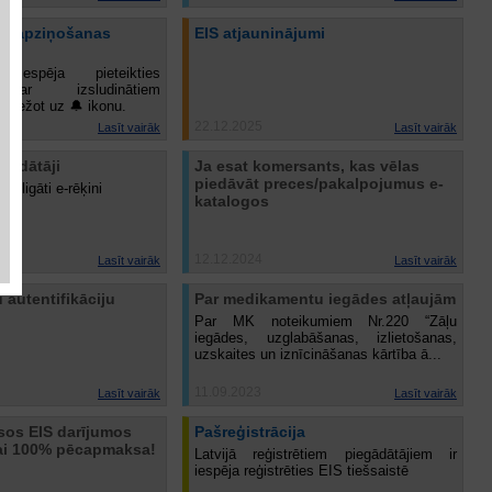
na apziņošanas
EIS atjauninājumi
te
m iespēja pieteikties
par izsludinātiem
zspiežot uz
🔔
ikonu.
22.12.2025
Lasīt vairāk
Lasīt vairāk
gādātāji
Ja esat komersants, kas vēlas
piedāvāt preces/pakalpojumus e-
obligāti e-rēķini
katalogos
12.12.2024
Lasīt vairāk
Lasīt vairāk
 autentifikāciju
Par medikamentu iegādes atļaujām
Par MK noteikumiem Nr.220 “Zāļu
iegādes, uzglabāšanas, izlietošanas,
uzskaites un iznīcināšanas kārtība ā...
11.09.2023
Lasīt vairāk
Lasīt vairāk
sos EIS darījumos
Pašreģistrācija
kai 100% pēcapmaksa!
Latvijā reģistrētiem piegādātājiem ir
iespēja reģistrēties EIS tiešsaistē