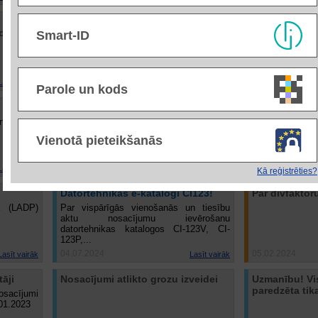
Atvērts jauns katalogs CI132
Pieejama jau
pojumu
"Mobilie sakari"
funkcionalitā
Smart-ID
Piegādātājie
jaunumiem 
iepirkumiem, u
15.01.2026
23.12.2025
Lasīt vairāk
Lasīt vairāk
Parole un kods
Par zāļu cenām MK Nr.803
Uzmanību pie
unots un
No 01.01.2025. ir stājušies spēkā
No 2025. gada ir 
grozījumi MK noteikumos Nr.803
Vienotā pieteikšanās
22.01.2025
01.01.2025
Lasīt vairāk
Lasīt vairāk
Kā reģistrēties?
Datortehnikas e-katalogi CI123!
Par divfaktoru
lā (LADP)
Par vispārīgās vienošanās un tiesību
aktu nosacījumu ievērošanu
datortehnikas katalogos CI-123V, CI-
123P,...
04.07.2024
05.02.2024
Lasīt vairāk
Lasīt vairāk
āji
Nosacījumi atlikto grozu izveidei
Uzmanību! Vi
paredzēta ti
sacījumi
.01.2023