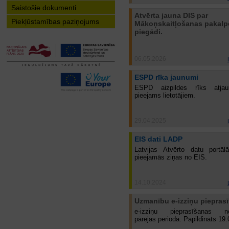
Saistošie dokumenti
Atvērta jauna DIS par
Piekļūstamības paziņojums
Mākoņskaitļošanas pakal
piegādi.
06.05.2026
ESPD rīka jaunumi
ESPD aizpildes rīks atja
pieejams lietotājiem.
29.04.2025
EIS dati LADP
Latvijas Atvērto datu portā
pieejamās ziņas no EIS.
14.10.2024
Uzmanību e-izziņu pieprasīt
e-izziņu pieprasīšanas no
pārejas periodā. Papildināts 19