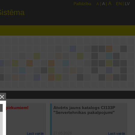
A
|
Palīdzība
|
A
|
EN
LV
A
Sistēma
T iepirkumiem!
Atvērts jauns katalogs CI133P
"Servertehnikas pakalpojumi"
27.05.2026
Lasīt vairāk
Lasīt vairāk