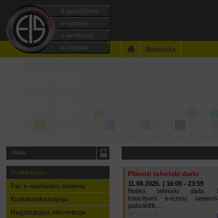
e-pasūtījumi
e-izsoles
e-konkursi
e-izziņas
Statistika
Viesis
Publikācijas
Plānoti tehniski darbi
11.08.2026. | 16:00 - 23:59
Par e-iepirkumu sistēmu
Notiks tehniski darbi. I
traucējumi e-izziņu saņem
Kontaktinformācija
pašvaldīb...
Reģistrācijas informācija
07.08.2026